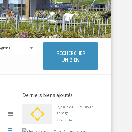
égions
Derniers biens ajoutés
Type 2 de 53 m² avec
garage
219 000 €
Type 2 duplex avec