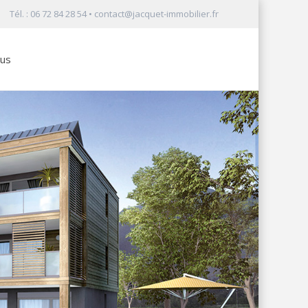
Tél. : 06 72 84 28 54 •
contact@jacquet-immobilier.fr
ous