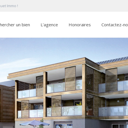
quet Immo !
hercher un bien
L’agence
Honoraires
Contactez-n