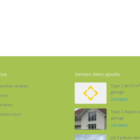
nue
Derniers biens ajoutés
Type 2 de 53 m
ercher un bien
garage
ence
219 000 €
raires
Type 2 duplex 
actez-nous
garage
239 000 €
Joli 3 pièces da