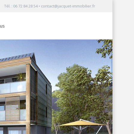
Tél. : 06 72 84 28 54 •
contact@jacquet-immobilier.fr
ous