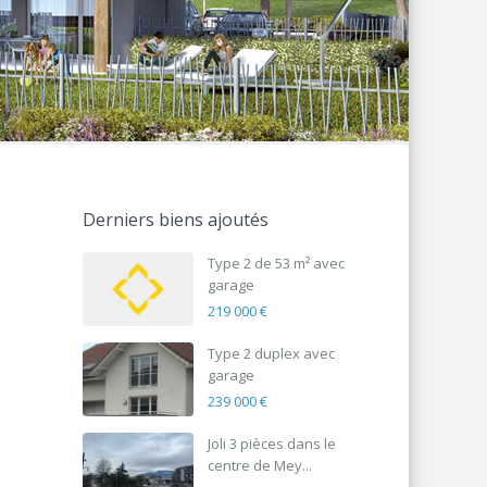
Derniers biens ajoutés
Type 2 de 53 m² avec
garage
219 000 €
Type 2 duplex avec
garage
239 000 €
Joli 3 pièces dans le
centre de Mey...