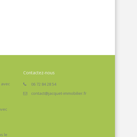
Contactez-nous
² avec
06 72 84 28 54
contact@jacquet-immobilier.fr
avec
ns le