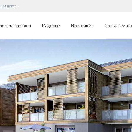
quet Immo !
hercher un bien
L’agence
Honoraires
Contactez-n